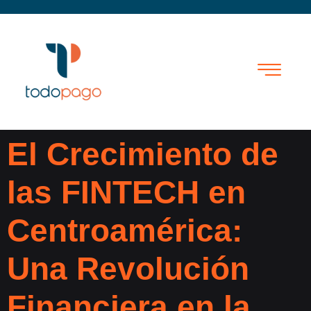
El Crecimiento de
las FINTECH en
Centroamérica:
Una Revolución
Financiera en la